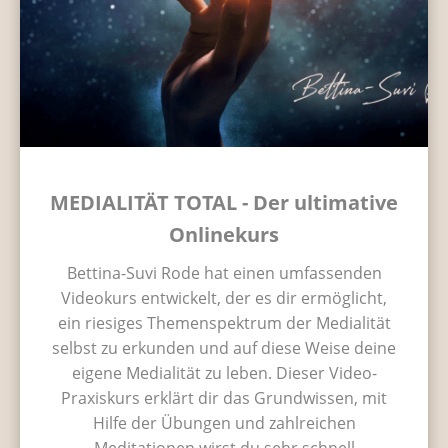
MEDIALITÄT TOTAL - Der ultimative
Onlinekurs
Bettina-Suvi Rode hat einen umfassenden
Videokurs entwickelt, der es dir ermöglicht,
ein riesiges Themenspektrum der Medialität
selbst zu erkunden und auf diese Weise deine
eigene Medialität zu leben. Dieser Video-
Praxiskurs erklärt dir das Grundwissen, mit
Hilfe der Übungen und zahlreichen