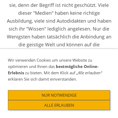
sie, denn der Begriff ist nicht geschützt. Viele
dieser "Medien" haben keine richtige
Ausbildung, viele sind Autodidakten und haben
sich ihr "Wissen" lediglich angelesen. Nur die
Wenigsten haben tatsächlich die Anbindung an
die geistige Welt und können auf die
Erfahrungen mehrerer tausend Jenseitskontakte
zurückgreifen. Unsere Medien haben in der
Wir verwenden Cookies um unsere Website zu
optimieren und Ihnen das
bestmögliche Online-
EREAMS-Studie
bewiesen, dass 90% der
Erlebnis
zu bieten. Mit dem Klick auf
„Alle erlauben“
Aussagen spezifische Beweise enthielten, die sie
erklären Sie sich damit einverstanden.
auf mediale Weise empfangen hatten.
NUR NOTWENDIGE
Du solltest es Dir selbst wert sein, nicht
ALLE ERLAUBEN
irgendwo zu lernen, sondern von den
Besten.