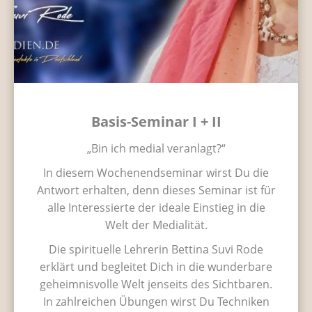
Basis-Seminar I + II
„Bin ich medial veranlagt?“
In diesem Wochenendseminar wirst Du die
Antwort erhalten, denn dieses Seminar ist für
alle Interessierte der ideale Einstieg in die
Welt der Medialität.
Die spirituelle Lehrerin Bettina Suvi Rode
erklärt und begleitet Dich in die wunderbare
geheimnisvolle Welt jenseits des Sichtbaren.
In zahlreichen Übungen wirst Du Techniken